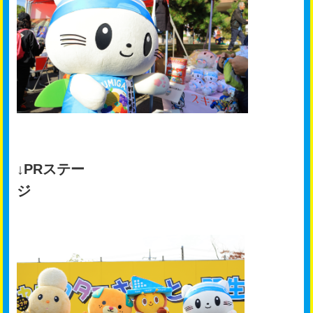
↓PRステー
ジ