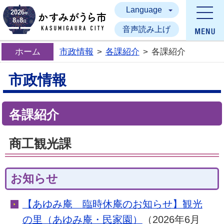
Language
かすみがうら市
2026
年
8
8
月
日
音声読み上げ
ホーム
市政情報
>
各課紹介
>
各課紹介
市政情報
各課紹介
商工観光課
お知らせ
【あゆみ庵 臨時休庵のお知らせ】観光
の里（あゆみ庵・民家園）
（2026年6月