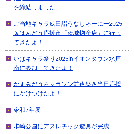
を締結しました
ご当地キャラ成田詣うなじゃーにー2025
＆ばんどう応援市「茨城物産店」に行っ
てきたよ！
いばキャラ祭り2025inイオンタウン水戸
南に参加してきたよ！
かすみがうらマラソン前夜祭＆当日応援
にかけつけたよ！
令和7年度
歩崎公園にアスレチック遊具が完成！