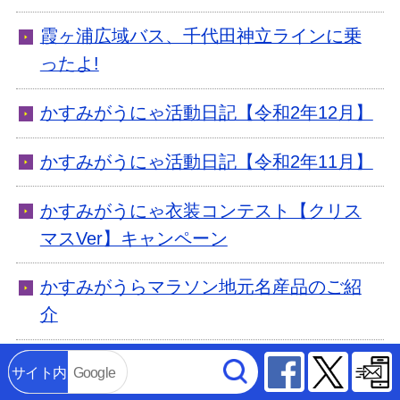
霞ヶ浦広域バス、千代田神立ラインに乗
ったよ!
かすみがうにゃ活動日記【令和2年12月】
かすみがうにゃ活動日記【令和2年11月】
かすみがうにゃ衣装コンテスト【クリス
マスVer】キャンペーン
かすみがうらマラソン地元名産品のご紹
介
寄附の公表
Facebook
Twitter
サイト内
Google