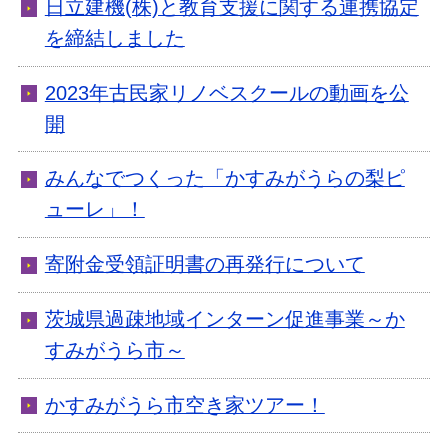
日立建機(株)と教育支援に関する連携協定
を締結しました
2023年古民家リノベスクールの動画を公
開
みんなでつくった「かすみがうらの梨ピ
ューレ」！
寄附金受領証明書の再発行について
茨城県過疎地域インターン促進事業～か
すみがうら市～
かすみがうら市空き家ツアー！