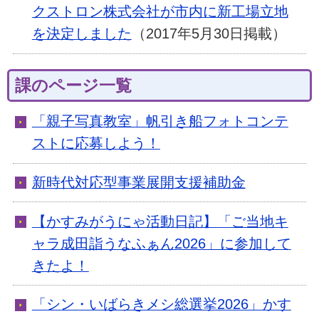
クストロン株式会社が市内に新工場立地
を決定しました
（2017年5月30日掲載）
課のページ一覧
「親子写真教室」帆引き船フォトコンテ
ストに応募しよう！
新時代対応型事業展開支援補助金
【かすみがうにゃ活動日記】「ご当地キ
ャラ成田詣うなふぁん2026」に参加して
きたよ！
「シン・いばらきメシ総選挙2026」かす