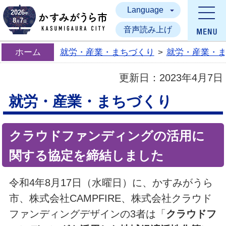
Language
かすみがうら市
2026
年
8
7
月
日
音声読み上げ
ホーム
就労・産業・まちづくり
>
就労・産業・
更新日：
2023年4月7日
就労・産業・まちづくり
クラウドファンディングの活用に
関する協定を締結しました
令和4年8月17日（水曜日）に、かすみがうら
市、株式会社CAMPFIRE、株式会社クラウド
ファンディングデザインの3者は「
クラウドフ