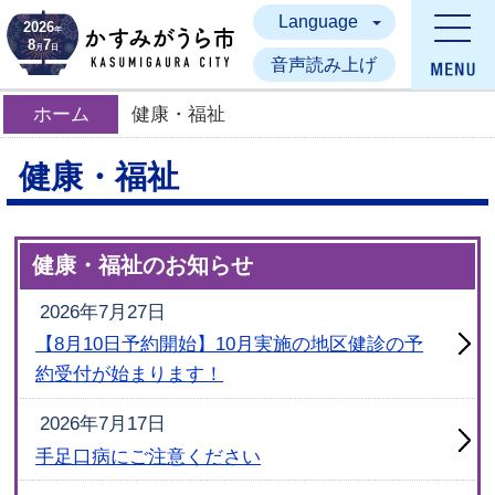
Language
かすみがうら市
2026
年
8
7
月
日
音声読み上げ
ホーム
健康・福祉
健康・福祉
健康・福祉のお知らせ
2026年7月27日
【8月10日予約開始】10月実施の地区健診の予
約受付が始まります！
2026年7月17日
手足口病にご注意ください