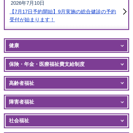
2026年7月10日
【7月17日予約開始】9月実施の総合健診の予約
受付が始まります！
2026年6月17日
介護予防・日常生活支援総合事業費単位数サー
健康
ビスコード表
2026年6月1日
保険・年金・医療福祉費支給制度
電子母子手帳アプリ（母子モ）について
高齢者福祉
障害者福祉
社会福祉