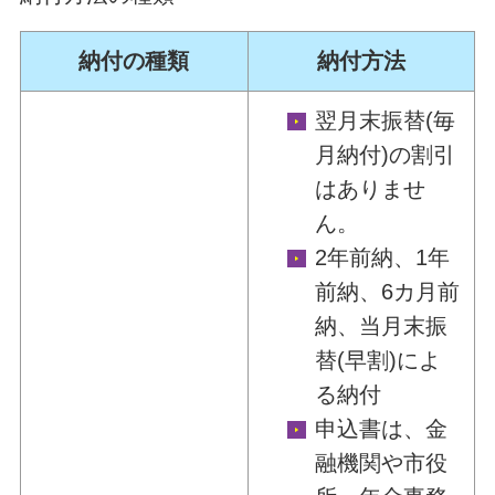
納付の種類
納付方法
翌月末振替(毎
月納付)の割引
はありませ
ん。
2年前納、1年
前納、6カ月前
納、当月末振
替(早割)によ
る納付
申込書は、金
融機関や市役