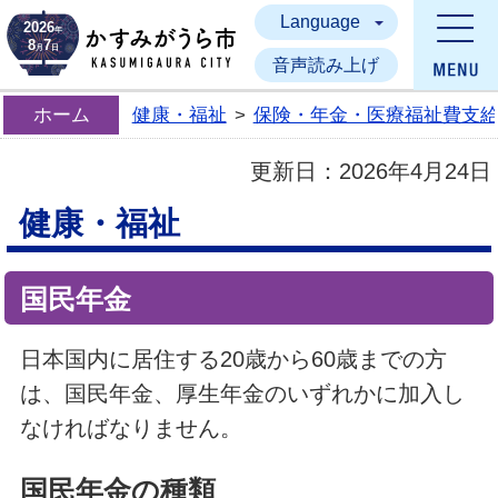
Language
かすみがうら市
2026
年
8
7
月
日
音声読み上げ
ホーム
健康・福祉
>
保険・年金・医療福祉費支
更新日：
2026年4月24日
健康・福祉
国民年金
日本国内に居住する20歳から60歳までの方
は、国民年金、厚生年金のいずれかに加入し
なければなりません。
国民年金の種類