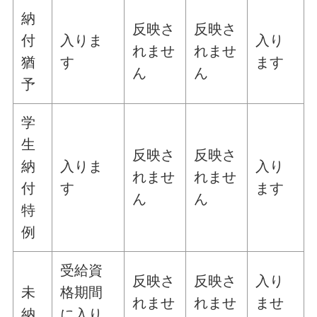
納
反映さ
反映さ
付
入りま
入り
れませ
れませ
猶
す
ます
ん
ん
予
学
生
反映さ
反映さ
納
入りま
入り
れませ
れませ
付
す
ます
ん
ん
特
例
受給資
反映さ
反映さ
入り
未
格期間
れませ
れませ
ませ
納
に入り