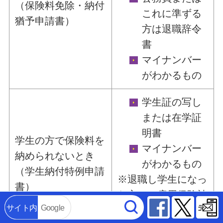
（保険料免除・納付
これに準ずる
猶予申請書）
方は退職辞令
書
マイナンバー
がわかるもの
学生証の写し
または在学証
明書
学生の方で保険料を
マイナンバー
納められないとき
がわかるもの
（学生納付特例申請
※退職し学生になっ
書）
た方は、雇用保険被
Facebook
Twitter
サイト内
Google
保険者離職票等が必