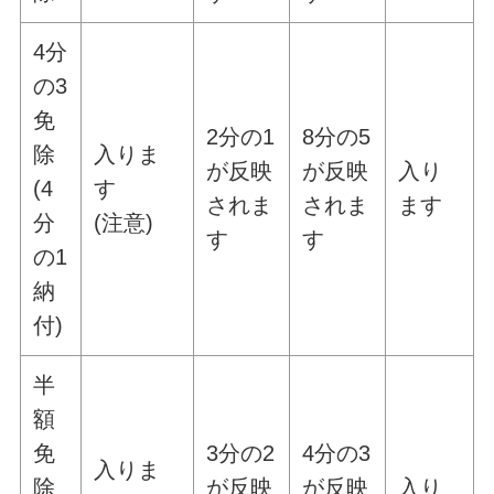
4分
の3
免
2分の1
8分の5
除
入りま
が反映
が反映
入り
(4
す
されま
されま
ます
分
(注意)
す
す
の1
納
付)
半
額
免
3分の2
4分の3
入りま
除
が反映
が反映
入り