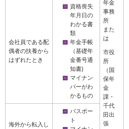
年金
資格喪失
事務
年月日の
所
わかる書
また
類
は
会社員である配
年金手帳
偶者の扶養から
（基礎年
市役
はずれたとき
金番号通
所
知書)
（国
マイナン
保年
バーがわ
金
かるもの
課・
千代
パスポー
田出
ト
張
海外から転入し