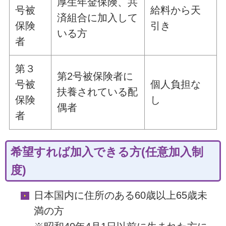
厚生年金保険、共
号被
給料から天
済組合に加入して
保険
引き
いる方
者
第３
第2号被保険者に
号被
個人負担な
扶養されている配
保険
し
偶者
者
希望すれば加入できる方(任意加入制
度)
日本国内に住所のある60歳以上65歳未
満の方