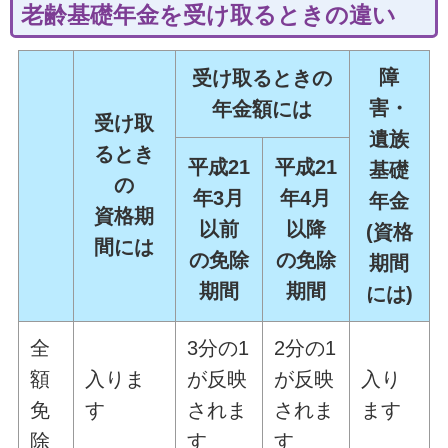
老齢基礎年金を受け取るときの違い
障
受け取るときの
害・
年金額には
受け取
遺族
るとき
平成21
平成21
基礎
の
年3月
年4月
年金
資格期
以前
以降
(資格
間には
の免除
の免除
期間
期間
期間
には)
全
3分の1
2分の1
額
入りま
が反映
が反映
入り
免
す
されま
されま
ます
除
す
す