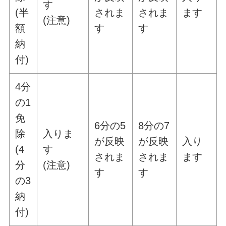
す
(半
されま
されま
ます
(注意)
額
す
す
納
付)
4分
の1
免
6分の5
8分の7
除
入りま
が反映
が反映
入り
(4
す
されま
されま
ます
分
(注意)
す
す
の3
納
付)