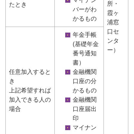
マイナン
所・
たとき
バーがわ
霞ヶ
かるもの
浦窓
口セ
年金手帳
ンタ
(基礎年金
ー）
番号通知
書）
任意加入すると
金融機関
き
口座の分
上記希望すれば
かるもの
加入できる人の
金融機関
場合
口座届出
印
マイナン