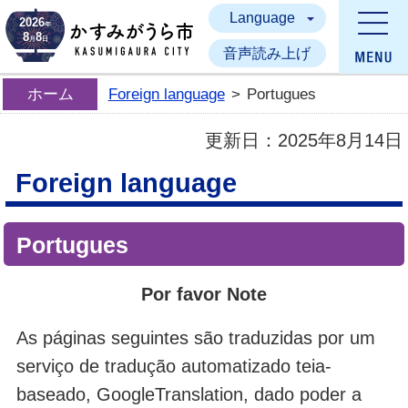
Language
かすみがうら市
2026
年
8
8
月
日
音声読み上げ
ホーム
Foreign language
>
Portugues
更新日：
2025年8月14日
Foreign language
Portugues
Por favor Note
As páginas seguintes são traduzidas por um
serviço de tradução automatizado teia-
baseado, GoogleTranslation, dado poder a