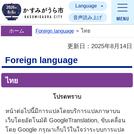
Language
かすみがうら市
2026
年
8
6
月
日
音声読み上げ
ホーム
Foreign language
>
ไทย
更新日：
2025年8月14日
Foreign language
ไทย
โปรดทราบ
หน้าต่อไปนี้มีการแปลโดยบริการแปลภาษาบน
เว็บโดยอัตโนมัติ GoogleTranslation, ขับเคลื่อน
โดย Google กรุณาเก็บไว้ในใจว่าระบบการแปล