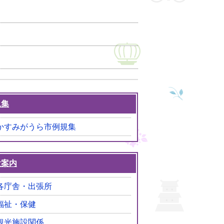
器の運用終了について
規集
かすみがうら市例規集
設案内
各庁舎・出張所
福祉・保健
観光施設関係