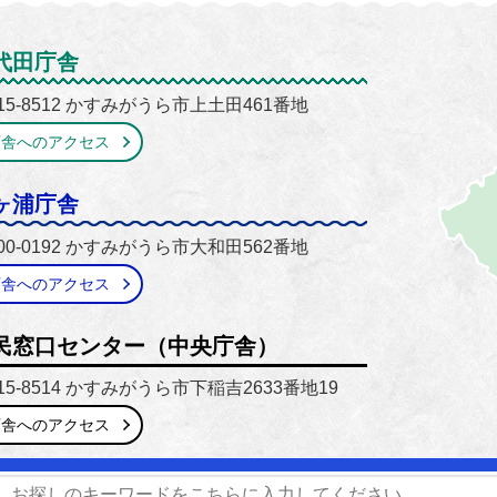
がうら市
代田庁舎
15-8512 かすみがうら市上土田461番地
庁舎へのアクセス
ヶ浦庁舎
00-0192 かすみがうら市大和田562番地
庁舎へのアクセス
民窓口センター（中央庁舎）
15-8514 かすみがうら市下稲吉2633番地19
庁舎へのアクセス
番号】0299-59-2111 / 029-897-1111
【開庁時間】8時30分