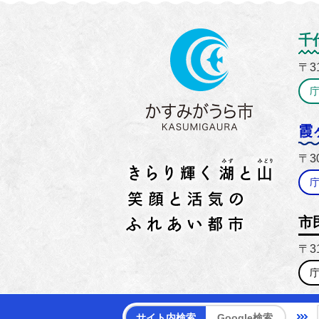
かすみ
千
〒3
霞
〒3
市
〒3
【電話
サイト内検索
Google検索