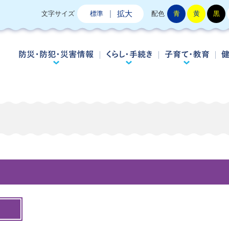
拡大
文字サイズ
標準
配色
青
黄
黒
防災・防犯・災害情報
くらし・手続き
子