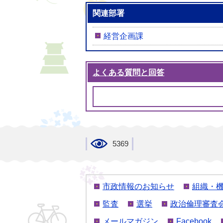
関連部署
経営企画課
よくある質問と回答
5369
市政情報のお知らせ
組織・
監査
選挙
政治倫理審査
メールマガジン
Facebook