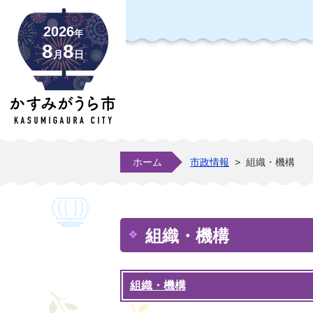
2026
年
8
8
月
日
ホーム
市政情報
>
組織・機構
組織・機構
組織・機構