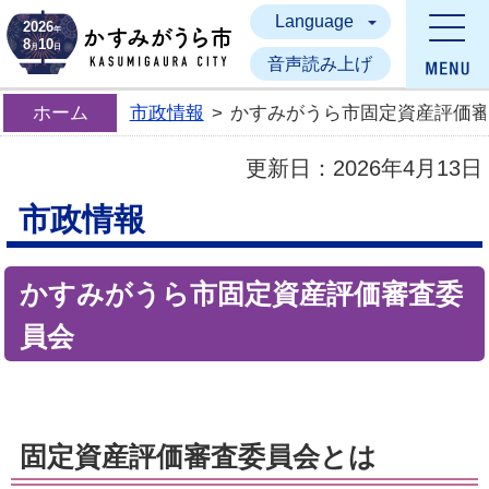
Language
かすみがうら市
2026
年
8
10
月
日
音声読み上げ
ホーム
市政情報
>
かすみがうら市固定資産評価
更新日：
2026年4月13日
市政情報
かすみがうら市固定資産評価審査委
員会
固定資産評価審査委員会とは