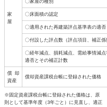
〇家屋の種別
家
〇床面積の認定
屋
〇適用された再建築評点基準表の適否
〇付設した評点数（評点項目、補正係
〇経年減点、損耗減点、需給事情減点
適否とその補正計数
償却
償却資産課税台帳に登録された価格
資産
※固定資産課税台帳に登録された価格は、原
則として基準年度（3年ごと）に見直し、適正