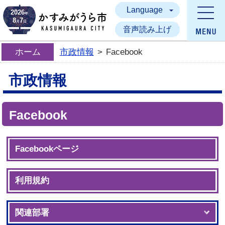
Language
かすみがうら市
2026
年
8
7
月
日
音声読み上げ
ホーム
市政情報
>
Facebook
市政情報
Facebook
Facebookページ
利用規約
関連部署