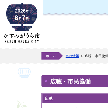
2026
年
8
7
月
日
ホーム
市政情報
>
広聴・市民協
広聴・市民協働
広聴