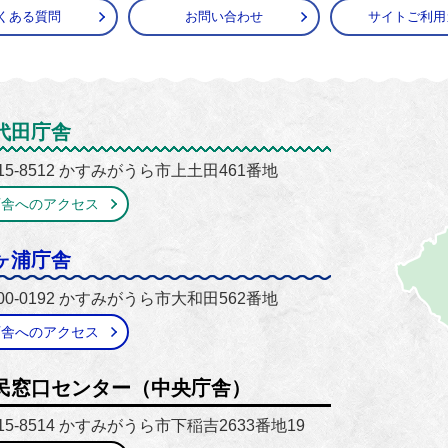
くある質問
お問い合わせ
サイトご利用
がうら市
代田庁舎
15-8512 かすみがうら市上土田461番地
庁舎へのアクセス
ヶ浦庁舎
00-0192 かすみがうら市大和田562番地
庁舎へのアクセス
民窓口センター（中央庁舎）
15-8514 かすみがうら市下稲吉2633番地19