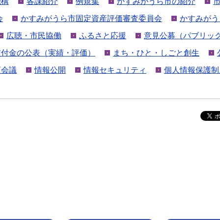
機構
各課紹介
例規集
かすみがうら市の紹介
会
かすみがうら市固定資産評価審査委員会
かすみがう
広聴・市民協働
ふるさと応援
意見公募（パブリッ
交付金の公表（実績・評価）
まち・ひと・しごと創生
育会議
情報公開
情報セキュリティ
個人情報保護制