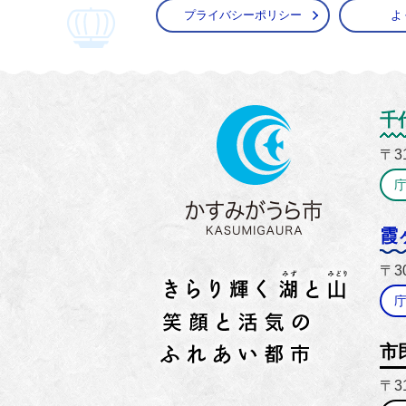
プライバシーポリシー
よ
かすみ
千
〒3
霞
〒3
市
〒3