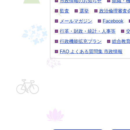
市政情報のお知らせ
組織・
監査
選挙
政治倫理審査
メールマガジン
Facebook
行革・財政・統計・人事等
行政機能拡充プラン
総合教
FAQ よくある質問集 市政情報