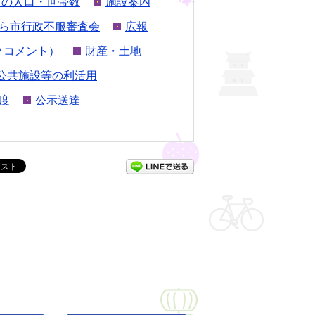
市の人口・世帯数
施設案内
ら市行政不服審査会
広報
クコメント）
財産・土地
公共施設等の利活用
度
公示送達
LINEで送る