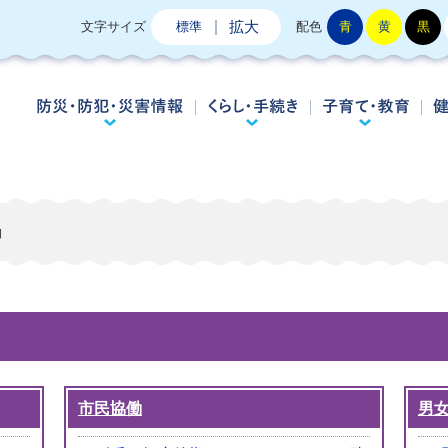
拡大
文字サイズ
標準
配色
青
黄
黒
防災・防犯・災害情報
くらし・手続き
子
働
市民協働
男