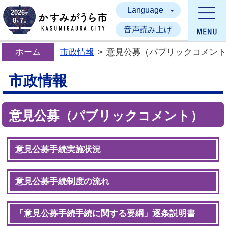
Language
かすみがうら市
2026
年
8
7
月
日
音声読み上げ
ホーム
市政情報
>
意見公募（パブリックコメン
市政情報
意見公募（パブリックコメント）
意見公募手続実施状況
意見公募手続制度の流れ
「意見公募手続手続に関する要綱」逐条説明書