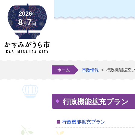
2026
年
8
7
月
日
ホーム
市政情報
>
行政機能拡充
行政機能拡充プラン
行政機能拡充プラン