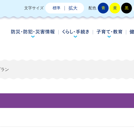
拡大
文字サイズ
標準
配色
青
黄
黒
防災・防犯・災害情報
くらし・手続き
子
プラン