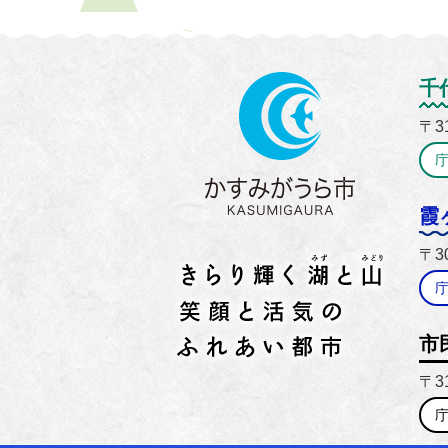
かすみ
千
〒3
霞
〒3
市
〒3