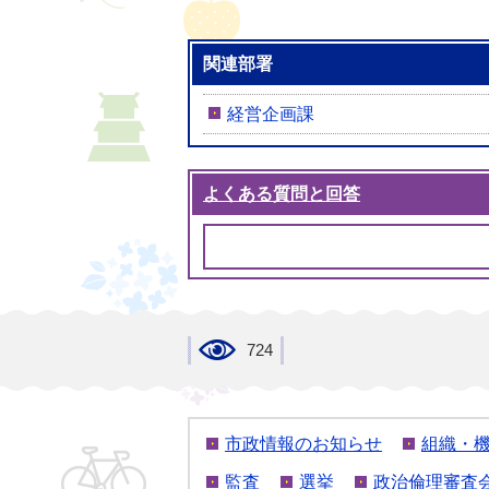
関連部署
経営企画課
よくある質問と回答
724
市政情報のお知らせ
組織・
監査
選挙
政治倫理審査