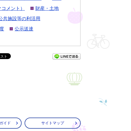
クコメント）
財産・土地
公共施設等の利活用
度
公示送達
LINEで送る
ガイド
サイトマップ