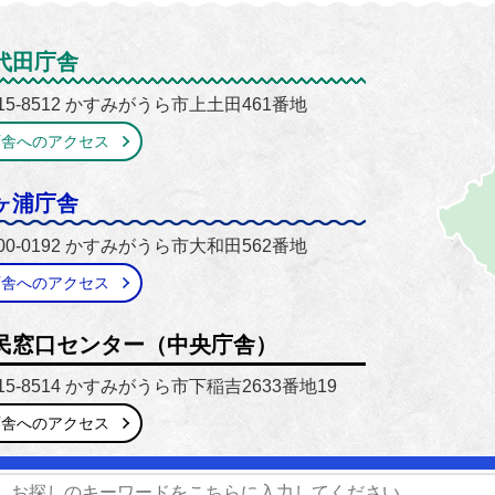
がうら市
代田庁舎
15-8512 かすみがうら市上土田461番地
庁舎へのアクセス
ヶ浦庁舎
00-0192 かすみがうら市大和田562番地
庁舎へのアクセス
民窓口センター（中央庁舎）
15-8514 かすみがうら市下稲吉2633番地19
庁舎へのアクセス
番号】0299-59-2111 / 029-897-1111
【開庁時間】8時30分