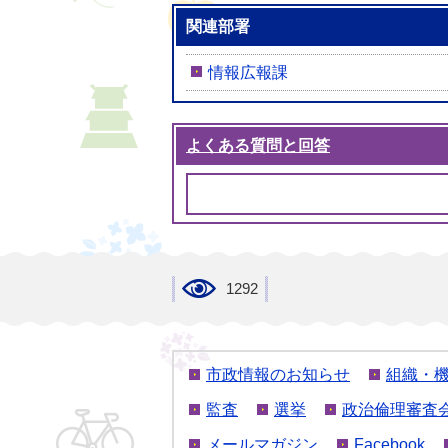
関連部署
情報広報課
よくある質問と回答
1292
市政情報のお知らせ
組織・
監査
選挙
政治倫理審査
メールマガジン
Facebook