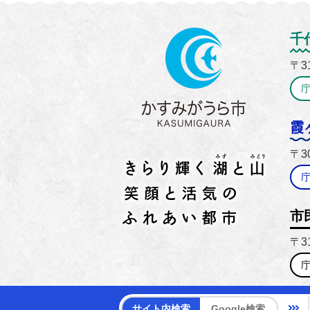
かすみ
千
〒3
霞
〒3
市
〒3
【電話
サイト内検索
Google検索