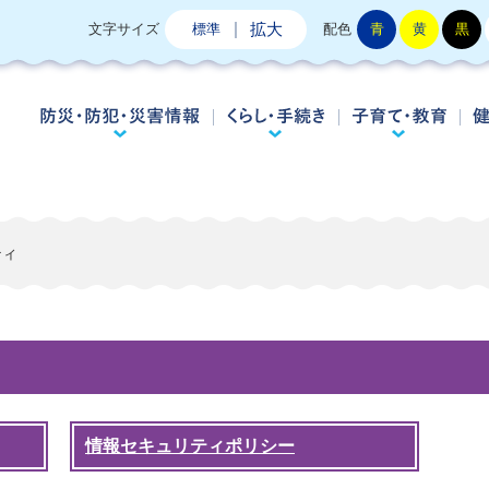
拡大
文字サイズ
標準
配色
青
黄
黒
防災・防犯・災害情報
くらし・手続き
子
ティ
情報セキュリティポリシー