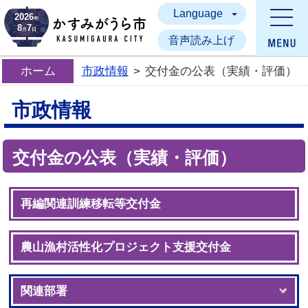
Language
かすみがうら市
2026
年
8
7
月
日
音声読み上げ
ホーム
市政情報
>
交付金の公表（実績・評価）
市政情報
交付金の公表（実績・評価）
再編関連訓練移転等交付金
農山漁村活性化プロジェクト支援交付金
関連部署