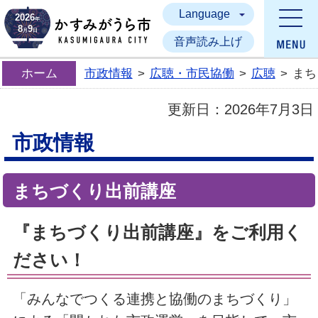
Language
かすみがうら市
2026
年
8
9
月
日
音声読み上げ
ホーム
市政情報
>
広聴・市民協働
>
広聴
>
まち
更新日：
2026年7月3日
市政情報
まちづくり出前講座
『まちづくり出前講座』をご利用く
ださい！
「みんなでつくる連携と協働のまちづくり」