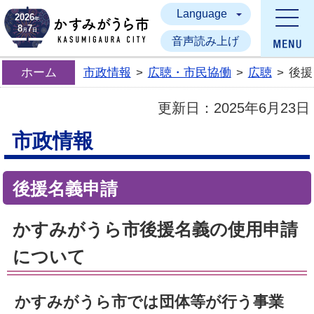
Language
かすみがうら市
2026
年
8
7
月
日
音声読み上げ
ホーム
市政情報
>
広聴・市民協働
>
広聴
>
後援
更新日：
2025年6月23日
市政情報
後援名義申請
かすみがうら市後援名義の使用申請
について
かすみがうら市では団体等が行う事業