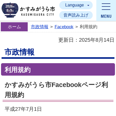
Language
かすみがうら市
2026
年
8
9
月
日
音声読み上げ
ホーム
市政情報
>
Facebook
>
利用規約
更新日：
2025年8月14日
市政情報
利用規約
かすみがうら市Facebookページ利
用規約
平成27年7月1日