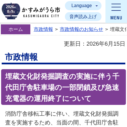
Language
かすみがうら市
2026
年
8
9
月
日
音声読み上げ
ホーム
市政情報
>
市政情報のお知らせ
>
埋蔵文
更新日：
2026年6月15日
市政情報
埋蔵文化財発掘調査の実施に伴う千
代田庁舎駐車場の一部閉鎖及び急速
充電器の運用終了について
消防庁舎移転工事に伴い、埋蔵文化財発掘調
査を実施するため、当面の間、千代田庁舎駐