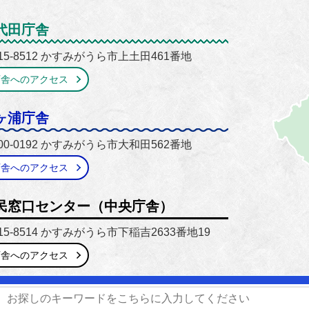
がうら市
代田庁舎
15-8512 かすみがうら市上土田461番地
庁舎へのアクセス
ヶ浦庁舎
00-0192 かすみがうら市大和田562番地
庁舎へのアクセス
民窓口センター（中央庁舎）
15-8514 かすみがうら市下稲吉2633番地19
庁舎へのアクセス
番号】0299-59-2111 / 029-897-1111
【開庁時間】8時30分