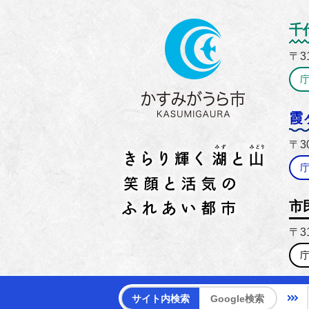
かすみ
千
〒3
霞
〒3
市
〒3
【電話
サイト内検索
Google検索