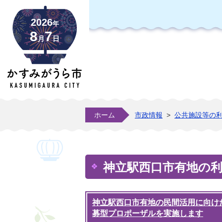
2026
年
8
7
月
日
ホーム
市政情報
>
公共施設等の
神立駅西口市有地の
神立駅西口市有地の民間活用に向け
募型プロポーザルを実施します