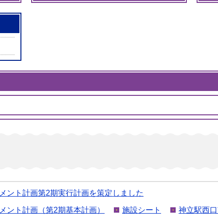
メント計画第2期実行計画を策定しました
メント計画（第2期基本計画）
施設シート
神立駅西口