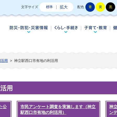
拡大
文字サイズ
標準
配色
青
黄
黒
防災・防犯・災害情報
くらし・手続き
子
利活用
>
神立駅西口市有地の利活用
利活用
た公
市民アンケート調査を実施します（神立
神
駅西口市有地の利活用）
ン