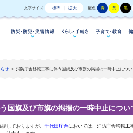
拡大
文字サイズ
標準
配色
青
黄
黒
防災・防犯・災害情報
くらし・手続き
子
知らせ
>
消防庁舎移転工事に伴う国旗及び市旗の掲揚の一時中止につい
伴う国旗及び市旗の掲揚の一時中止につい
掲揚しておりますが、
千代田庁舎
においては、消防庁舎移転工