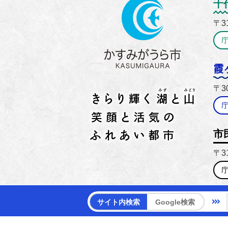
かすみ
千
〒3
霞
〒3
市
〒3
【電話
サイト内検索
Google検索
【