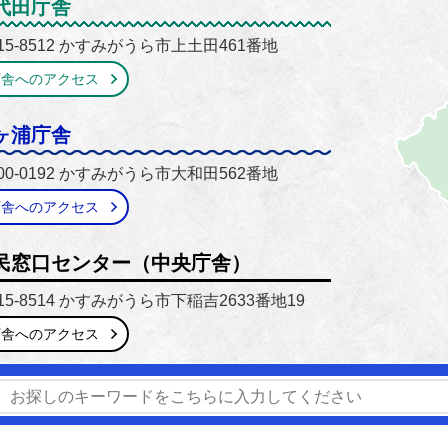
がうら市
代田庁舎
15-8512 かすみがうら市上土田461番地
庁舎へのアクセス
ヶ浦庁舎
00-0192 かすみがうら市大和田562番地
庁舎へのアクセス
民窓口センター（中央庁舎）
15-8514 かすみがうら市下稲吉2633番地19
庁舎へのアクセス
番号】0299-59-2111 / 029-897-1111
【開庁時間】8時30分
窓口延長】市民窓口センター（中央庁舎）のみ毎週木曜日 17時1