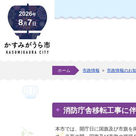
2026
年
8
7
月
日
ホーム
市政情報
>
市政情報のお
消防庁舎移転工事に
本市では、開庁日に国旗及び市旗を