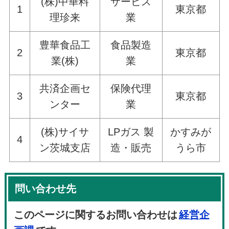
(株)中華料
サービス
1
東京都
理珍来
業
豊華食品工
食品製造
2
東京都
業(株)
業
共済企画セ
保険代理
3
東京都
ンター
業
(株)サイサ
LPガス 製
かすみが
4
ン茨城支店
造・販売
うら市
問い合わせ先
このページに関するお問い合わせは
経営企