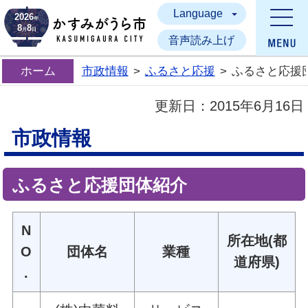
Language
かすみがうら市
2026
年
8
8
月
日
音声読み上げ
ホーム
市政情報
>
ふるさと応援
>
ふるさと応援
更新日：
2015年6月16日
市政情報
ふるさと応援団体紹介
N
所在地(都
O
団体名
業種
道府県)
.