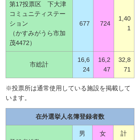
第17投票区 下大津
コミュニティステー
1,40
ション
677
724
1
（かすみがうら市加
茂4472）
16,6
16,2
32,8
市総計
24
47
71
※投票所は通常使用している施設を掲載して
います。
在外選挙人名簿登録者数
男
女
計