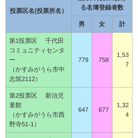
る名簿登録者数
投票区名(投票所名）
男
女
計
第1投票区 千代田
コミュニティセンタ
1,53
ー
779
758
7
（かすみがうら市中
志筑2112）
第2投票区 新治児
童館
1,32
647
677
（かすみがうら市西
4
野寺51-1）