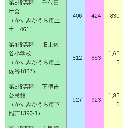
第3投票区 千代田
庁舎
406
424
830
（かすみがうら市上
土田461）
第4投票区 旧上佐
谷小学校
1,66
812
853
（かすみがうら市上
5
佐谷1837）
第5投票区 下稲吉
公民館
1,85
927
923
（かすみがうら市下
0
稲吉1390-1）