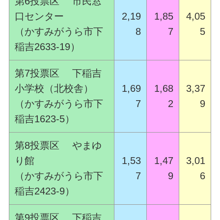
第6投票区 市民窓
口センター
2,19
1,85
4,05
（かすみがうら市下
8
7
5
稲吉2633-19）
第7投票区 下稲吉
小学校（北校舎）
1,69
1,68
3,37
（かすみがうら市下
7
2
9
稲吉1623-5）
第8投票区 やまゆ
り館
1,53
1,47
3,01
（かすみがうら市下
7
9
6
稲吉2423-9）
第9投票区 下稲吉