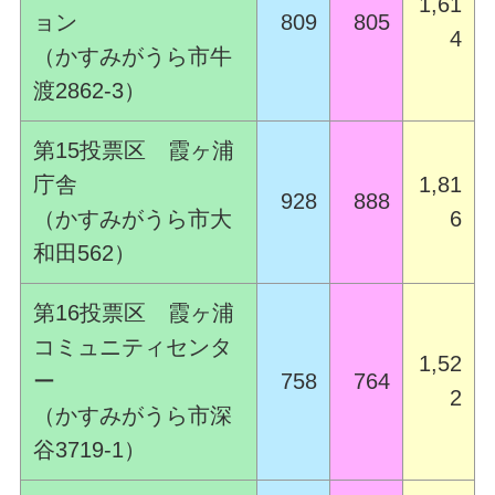
1,61
ョン
809
805
4
（かすみがうら市牛
渡2862-3）
第15投票区 霞ヶ浦
庁舎
1,81
928
888
（かすみがうら市大
6
和田562）
第16投票区 霞ヶ浦
コミュニティセンタ
1,52
ー
758
764
2
（かすみがうら市深
谷3719-1）