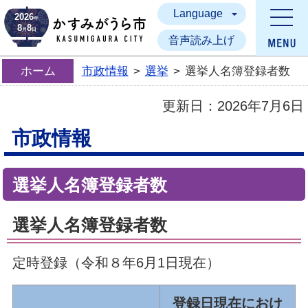
Language
かすみがうら市
2026
年
8
8
月
日
音声読み上げ
ホーム
市政情報
>
選挙
>
選挙人名簿登録者数
更新日：
2026年7月6日
市政情報
選挙人名簿登録者数
選挙人名簿登録者数
定時登録（令和８年6月1日現在）
登録日現在におけ