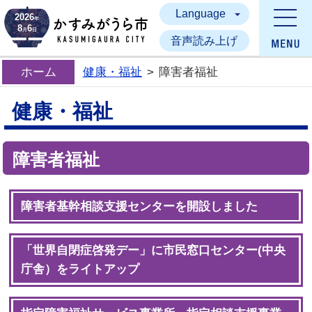
Language
かすみがうら市
2026
年
8
6
月
日
音声読み上げ
ホーム
健康・福祉
>
障害者福祉
健康・福祉
障害者福祉
障害者基幹相談支援センターを開設しました
「世界自閉症啓発デー」に市民窓口センター(中央
庁舎）をライトアップ