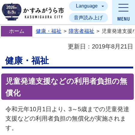
Language
かすみがうら市
2026
年
8
9
月
日
音声読み上げ
ホーム
健康・福祉
>
障害者福祉
>
児童発達支援
更新日：
2019年8月21日
健康・福祉
児童発達支援などの利用者負担の無
償化
令和元年10月1日より､ 3～5歳までの児童発達
支援などの利用者負担の無償化が実施されま
す。