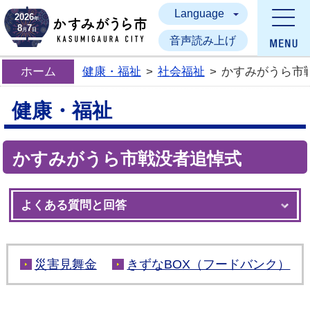
Language
かすみがうら市
2026
年
8
7
月
日
音声読み上げ
ホーム
健康・福祉
>
社会福祉
>
かすみがうら市
健康・福祉
かすみがうら市戦没者追悼式
よくある質問と回答
災害見舞金
きずなBOX（フードバンク）