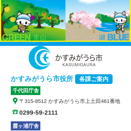
かすみが
かすみがうら市役所
各課ご案内
千代田庁舎
〒315-8512 かすみがうら市上土田461番地
0299-59-2111
霞ヶ浦庁舎