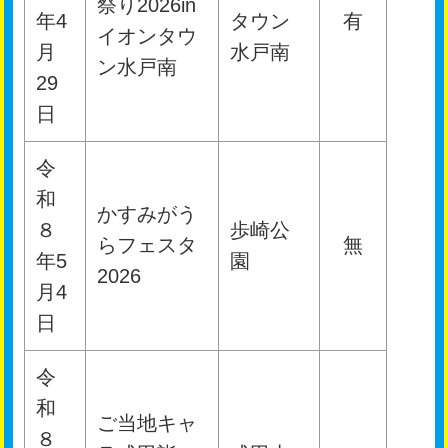
祭り2026in
年4
タウン
有
イオンタウ
月
水戸南
ン水戸南
29
日
令
和
かすみがう
８
歩崎公
らフェスタ
無
年5
園
2026
月4
日
令
和
ご当地キャ
８