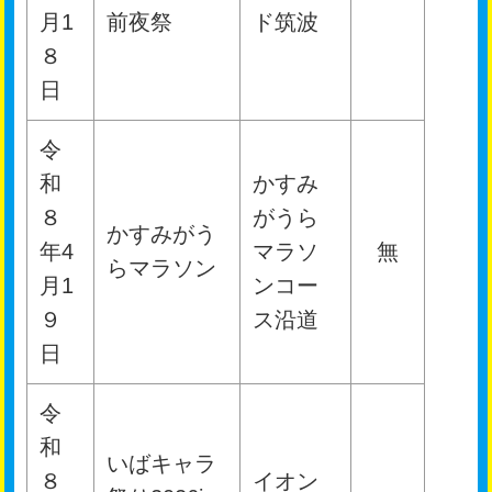
月1
前夜祭
ド筑波
８
日
令
和
かすみ
８
がうら
かすみがう
年4
マラソ
無
らマラソン
月1
ンコー
９
ス沿道
日
令
和
いばキャラ
８
イオン