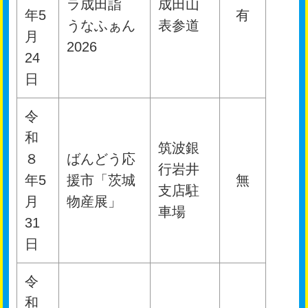
ラ成田詣
成田山
年5
有
うなふぁん
表参道
月
2026
24
日
令
和
筑波銀
８
ばんどう応
行岩井
年5
援市「茨城
無
支店駐
月
物産展」
車場
31
日
令
和