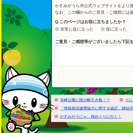
かすみがうら市公式ウェブサイトをより
なお、この欄からのご意見・ご感想には
Q.このページはお役に立ちましたか？
非常に役に立った
役に立った
ご意見・ご感想等がございましたら下記
かすみがうにゃ里山
歩崎公園に陸の帆引き船！？
うに
「情報発信連携協力に関する協定」締結
かすみがうにゃ、桜めぐりに行く！