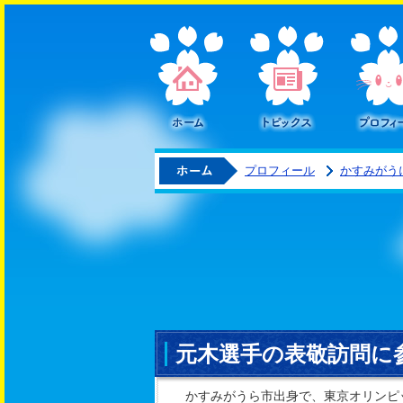
ホーム
トピックス
ホーム
プロフィール
かすみがう
元木選手の表敬訪問に
かすみがうら市出身で、東京オリンピ