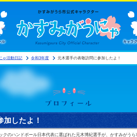
プロフィール
かすみ
にゃ活動日記
令和3年度
元木選手の表敬訪問に参加したよ！
プロフィール
参加したよ！
ックのハンドボール日本代表に選ばれた元木博紀選手が、かすみがうら