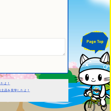
。
きたよ！
出土品を見学したよ！