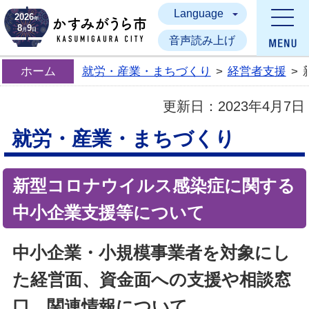
Language
かすみがうら市
2026
年
8
9
月
日
音声読み上げ
ホーム
就労・産業・まちづくり
>
経営者支援
>
更新日：
2023年4月7日
就労・産業・まちづくり
新型コロナウイルス感染症に関する
中小企業支援等について
中小企業・小規模事業者を対象にし
た経営面、資金面への支援や相談窓
口、関連情報について