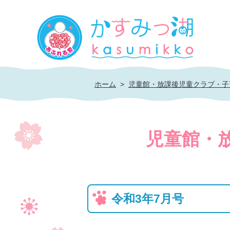
かすみっ湖
ホーム
>
児童館・放課後児童クラブ・子
児童館・
令和3年7月号