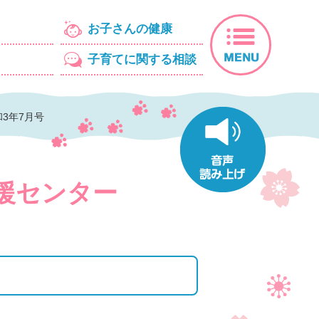
MENU
お子さんの健康
子育てに関する相談
かすみがうにゃ足跡
音声読み上
和3年7月号
援センター