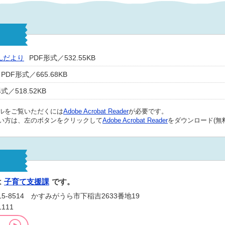
んだより
PDF形式／532.55KB
PDF形式／665.68KB
式／518.52KB
イルをご覧いただくには
Adobe Acrobat Reader
が必要です。
い方は、左のボタンをクリックして
Adobe Acrobat Reader
をダウンロード(無
は
子育て支援課
です。
-8514 かすみがうら市下稲吉2633番地19
1111