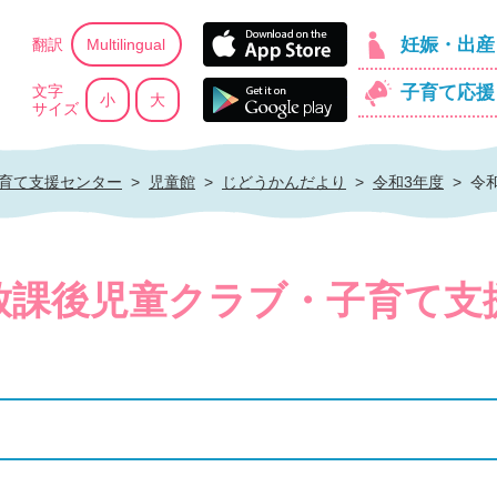
App Store
公式ホームページ
妊娠・出産
翻訳
Multilingual
Goolge Play
文字
子育て応援
小
大
サイズ
育て支援センター
>
児童館
>
じどうかんだより
>
令和3年度
>
令
放課後児童クラブ・子育て支