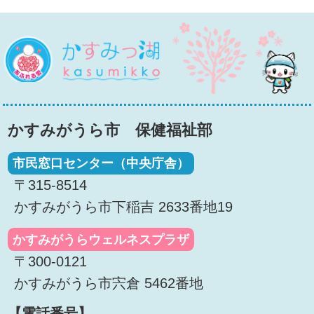
桜
かすみっ湖
かすみがうら市 保健福祉部
市民窓口センター（中央庁舎）
〒315-8514
かすみがうら市下稲吉 2633番地19
かすみがうらウェルネスプラザ
〒300-0121
かすみがうら市宍倉 5462番地
【電話番号】