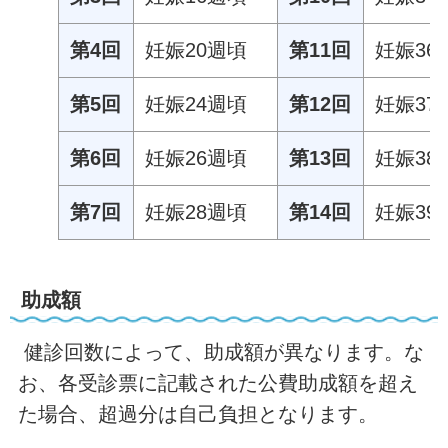
第4回
妊娠20週頃
第11回
妊娠36
第5回
妊娠24週頃
第12回
妊娠37
第6回
妊娠26週頃
第13回
妊娠38
第7回
妊娠28週頃
第14回
妊娠39
助成額
健診回数によって、助成額が異なります。な
お、各受診票に記載された公費助成額を超え
た場合、超過分は自己負担となります。