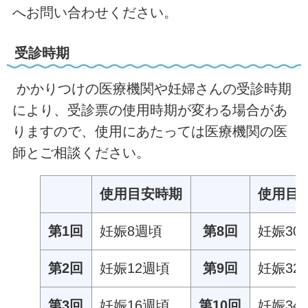
へお問い合わせください。
受診時期
かかりつけの医療機関や妊婦さんの受診時期
により、受診票の使用時期が変わる場合があ
りますので、使用にあたっては医療機関の医
師とご相談ください。
使用目安時期
使用目
第1回
妊娠8週頃
第8回
妊娠30
第2回
妊娠12週頃
第9回
妊娠32
第3回
妊娠16週頃
第10回
妊娠34