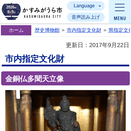
Language
かすみがうら市
2026
年
8
9
月
日
音声読み上げ
ホーム
歴史博物館
>
市内指定文化財
>
県指定文
更新日：
2017年9月22日
市内指定文化財
金銅仏多聞天立像