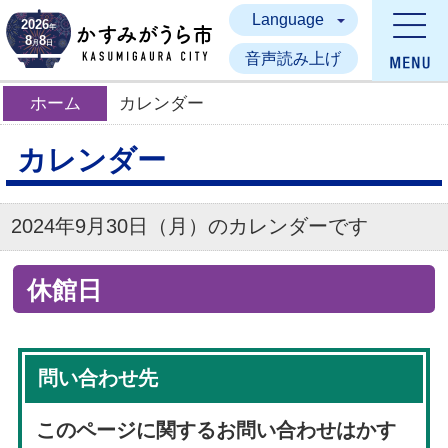
Language
かすみがうら市
2026
年
8
8
月
日
音声読み上げ
ホーム
カレンダー
カレンダー
2024年9月30日（月）のカレンダーです
休館日
問い合わせ先
このページに関するお問い合わせはかす