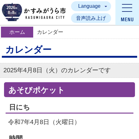
Language
かすみがうら市
2026
年
8
8
月
日
音声読み上げ
ホーム
カレンダー
カレンダー
2025年4月8日（火）のカレンダーです
あそびポケット
日にち
令和7年4月8日（火曜日）
時間