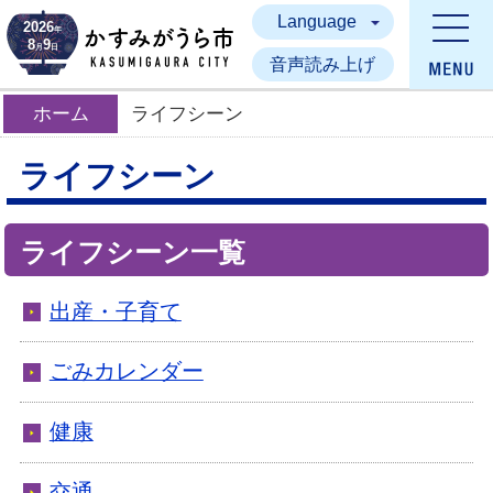
Language
かすみがうら市
2026
年
8
9
月
日
音声読み上げ
ホーム
ライフシーン
ライフシーン
ライフシーン一覧
出産・子育て
ごみカレンダー
健康
交通