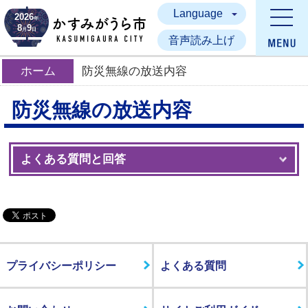
Language
かすみがうら市
2026
年
8
9
月
日
音声読み上げ
ホーム
防災無線の放送内容
防災無線の放送内容
よくある質問と回答
プライバシーポリシー
よくある質問