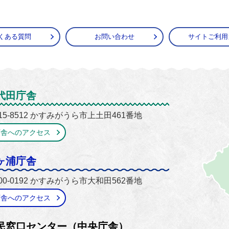
くある質問
お問い合わせ
サイトご利用
がうら市
代田庁舎
15-8512 かすみがうら市上土田461番地
庁舎へのアクセス
ヶ浦庁舎
00-0192 かすみがうら市大和田562番地
庁舎へのアクセス
民窓口センター（中央庁舎）