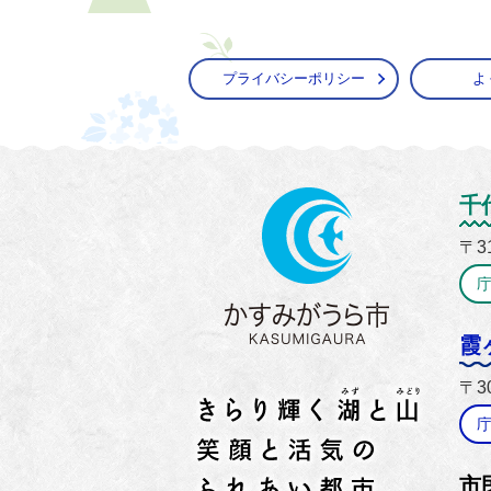
プライバシーポリシー
よ
かすみ
千
〒3
霞
〒3
市