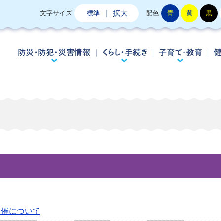
拡大
文字サイズ
標準
配色
青
黄
黒
防災・防犯・災害情報
くらし・手続き
子
開催について