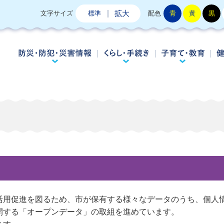
拡大
文字サイズ
標準
配色
青
黄
黒
防災・防犯・災害情報
くらし・手続き
子
活用促進を図るため、市が保有する様々なデータのうち、個人
開する「オープンデータ」の取組を進めています。