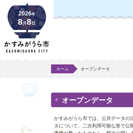
2026
年
8
8
月
日
ホーム
オープンデータ
オープンデータ
かすみがうら市では、公共データの
タについて、二次利用可能な形で公