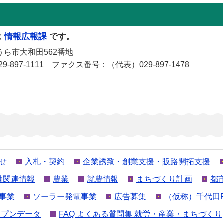
は
情報広報課
です。
うら市大和田562番地
029-897-1111 ファクス番号：（代表）029-897-1478
せ
入札・契約
企業誘致・創業支援・販路開拓支援
働関連情報
農業
就農情報
まちづくり計画
都
事業
ソーラー発電事業
広告募集
（仮称）千代田
ープンデータ
FAQ よくある質問集 就労・産業・まちづくり