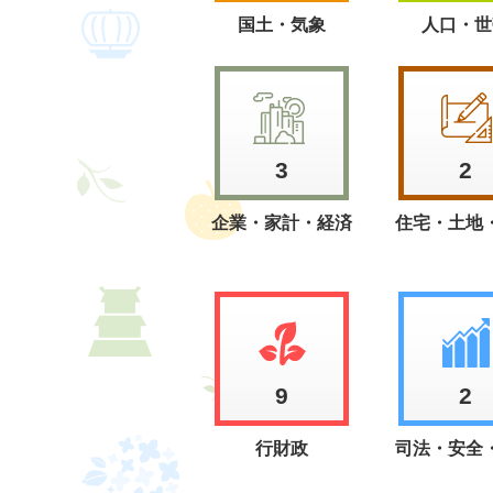
国土・気象
人口・世
3
2
企業・家計・経済
住宅・土地
9
2
行財政
司法・安全