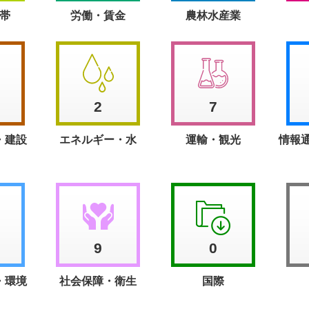
帯
労働・賃金
農林水産業
2
7
・建設
エネルギー・水
運輸・観光
情報
9
0
・環境
社会保障・衛生
国際