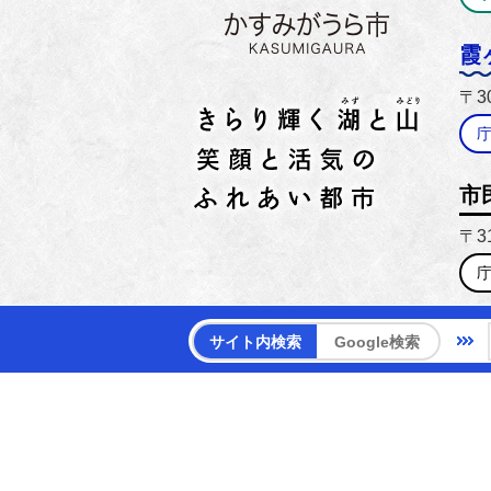
霞
〒3
市
〒3
【電話
サイト内検索
Google検索
【