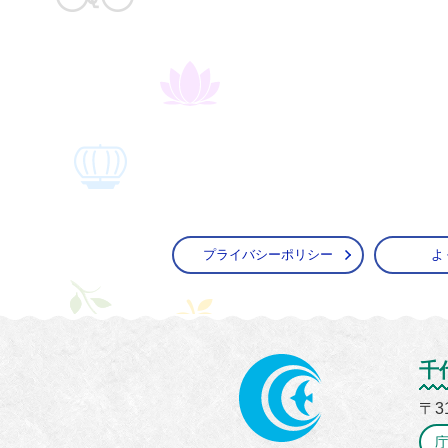
プライバシーポリシー
よ
かすみ
千
〒3