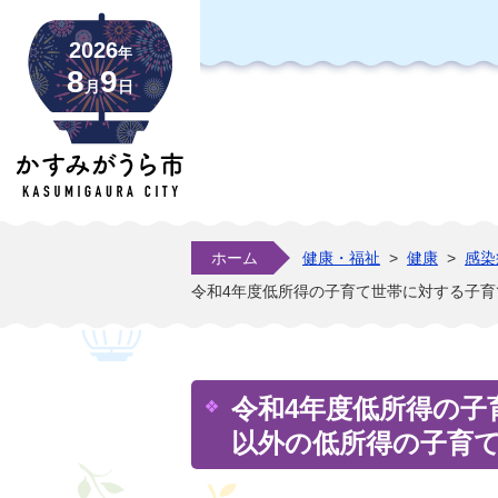
2026
年
8
9
月
日
ホーム
健康・福祉
>
健康
>
感染
令和4年度低所得の子育て世帯に対する子
令和4年度低所得の子
以外の低所得の子育