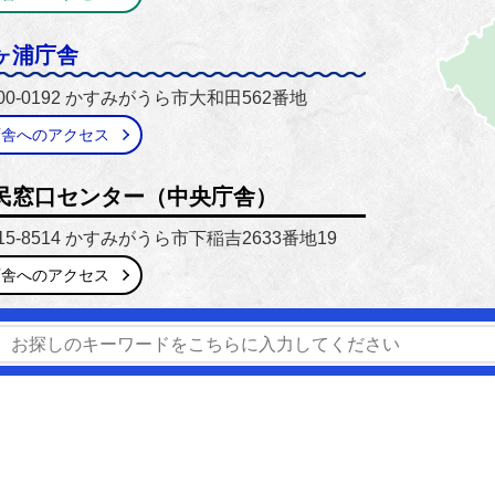
ヶ浦庁舎
00-0192 かすみがうら市大和田562番地
庁舎へのアクセス
民窓口センター（中央庁舎）
15-8514 かすみがうら市下稲吉2633番地19
庁舎へのアクセス
番号】0299-59-2111 / 029-897-1111
【開庁時間】8時30分
窓口延長】市民窓口センター（中央庁舎）のみ毎週木曜日 17時1
窓口業務のご案内