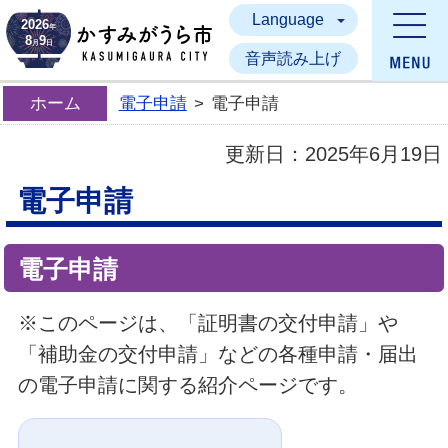
Language
かすみがうら市
2026
年
8
9
月
日
音声読み上げ
ホーム
電子申請
>
電子申請
更新日：
2025年6月19日
電子申請
電子申請
※このページは、「証明書の交付申請」や
「補助金の交付申請」などの各種申請・届出
の電子申請に関する紹介ページです。