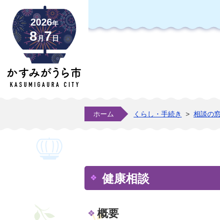
2026
年
8
7
月
日
ホーム
くらし・手続き
>
相談の
健康相談
概要