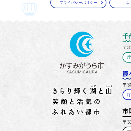
プライバシーポリシー
よ
かすみ
千
〒3
霞
〒3
市
〒3