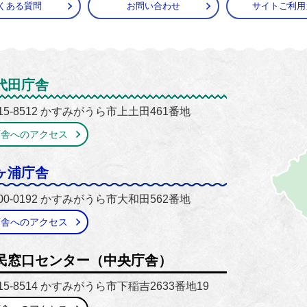
くある質問
お問い合わせ
サイトご利用
がうら市
代田庁舎
15-8512 かすみがうら市上土田461番地
庁舎へのアクセス
ヶ浦庁舎
00-0192 かすみがうら市大和田562番地
庁舎へのアクセス
民窓口センター（中央庁舎）
15-8514 かすみがうら市下稲吉2633番地19