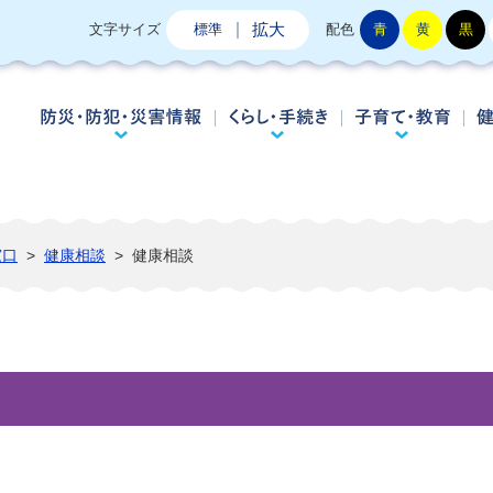
拡大
文字サイズ
標準
配色
青
黄
黒
防災・防犯・災害情報
くらし・手続き
子
窓口
>
健康相談
>
健康相談