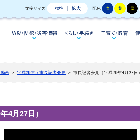
拡大
文字サイズ
標準
配色
青
黄
黒
防災・防犯・災害情報
くらし・手続き
子
見動画
>
平成29年度市長記者会見
>
市長記者会見（平成29年4月27日
年4月27日）