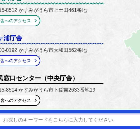
15-8512 かすみがうら市上土田461番地
庁舎へのアクセス
ヶ浦庁舎
00-0192 かすみがうら市大和田562番地
庁舎へのアクセス
民窓口センター（中央庁舎）
15-8514 かすみがうら市下稲吉2633番地19
庁舎へのアクセス
番号】0299-59-2111 / 029-897-1111
【開庁時間】8時30分
窓口延長】市民窓口センター（中央庁舎）のみ毎週木曜日 17時1
窓口業務のご案内