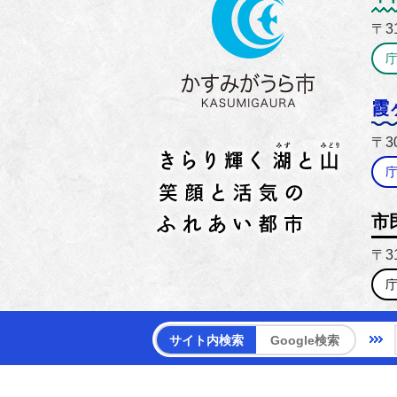
〒3
霞
〒3
市
〒3
【電話
サイト内検索
Google検索
【