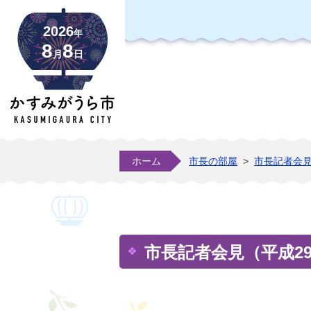
2026
年
8
8
月
日
ホーム
市長の部屋
>
市長記者会
市長記者会見（平成29