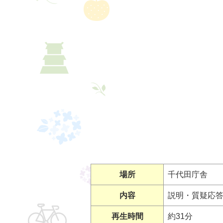
場所
千代田庁舎
内容
説明・質疑応
再生時間
約31分