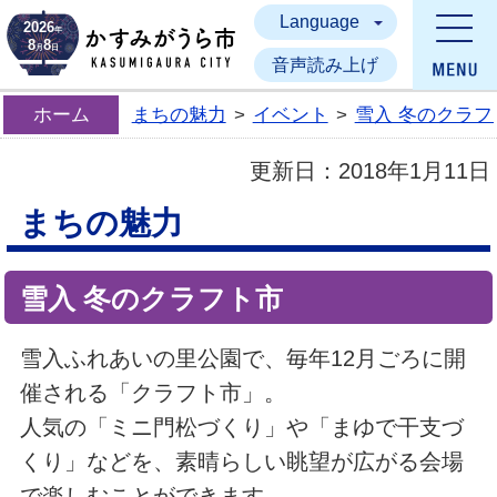
Language
かすみがうら市
2026
年
8
8
月
日
音声読み上げ
ホーム
まちの魅力
>
イベント
>
雪入 冬のクラフ
更新日：
2018年1月11日
まちの魅力
雪入 冬のクラフト市
雪入ふれあいの里公園で、毎年12月ごろに開
催される「クラフト市」。
人気の「ミニ門松づくり」や「まゆで干支づ
くり」などを、素晴らしい眺望が広がる会場
で楽しむことができます。