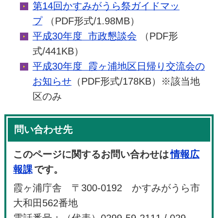
第14回かすみがうら祭ガイドマッ
プ
（PDF形式/1.98MB）
平成30年度 市政懇談会
（PDF形
式/441KB）
平成30年度 霞ヶ浦地区日帰り交流会の
お知らせ
（PDF形式/178KB）※該当地
区のみ
問い合わせ先
このページに関するお問い合わせは
情報広
報課
です。
霞ヶ浦庁舎 〒300-0192 かすみがうら市
大和田562番地