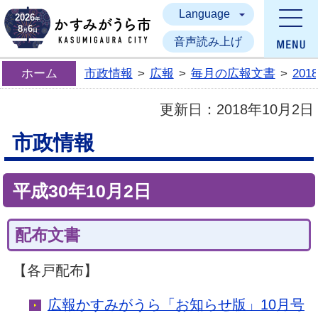
Language
かすみがうら市
2026
年
8
6
月
日
音声読み上げ
ホーム
市政情報
>
広報
>
毎月の広報文書
>
20
更新日：
2018年10月2日
市政情報
平成30年10月2日
配布文書
【各戸配布】
広報かすみがうら「お知らせ版」10月号