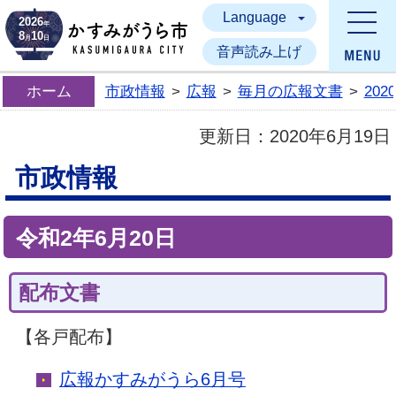
Language
かすみがうら市
2026
年
8
10
月
日
音声読み上げ
ホーム
市政情報
>
広報
>
毎月の広報文書
>
20
更新日：
2020年6月19日
市政情報
令和2年6月20日
配布文書
【各戸配布】
広報かすみがうら6月号