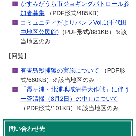
かすみがうら市ジョギングパトロール参
加者募集
（PDF形式/485KB）
コミュニティだよりパンフVol.1(千代田
中地区公民館)
（PDF形式/881KB）※該
当地区のみ
【回覧】
有害鳥獣捕獲の実施について
（PDF形
式/660KB）※該当地区のみ
「霞ヶ浦・北浦地域清掃大作戦」に伴う
一斉清掃（8月2日）の中止について
（PDF形式/101KB）※該当地区のみ
問い合わせ先