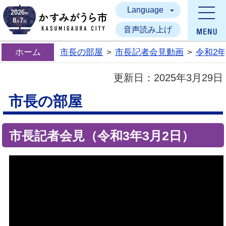
Language
かすみがうら市
2026
年
8
7
月
日
音声読み上げ
ホーム
市長の部屋
>
市長記者会見動画
>
令和2
更新日：
2025年3月29日
市長の部屋
市長記者会見（令和3年3月2日）