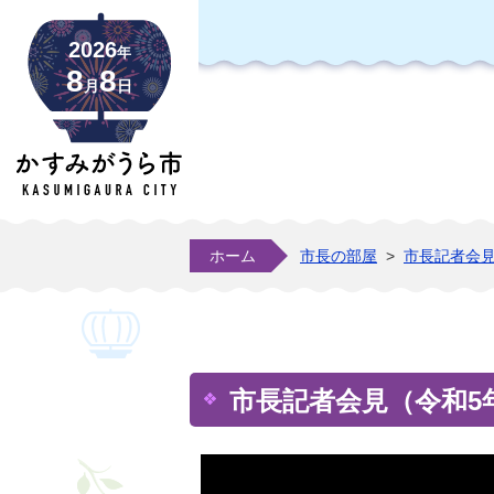
2026
年
8
8
月
日
ホーム
市長の部屋
>
市長記者会
市長記者会見（令和5年