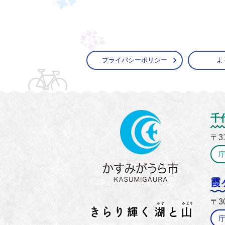
プライバシーポリシー
よ
かすみ
千
〒3
霞
〒3