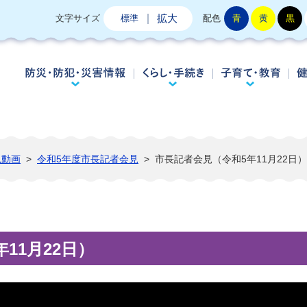
拡大
文字サイズ
標準
配色
青
黄
黒
防災・防犯・災害情報
くらし・手続き
子
見動画
>
令和5年度市長記者会見
>
市長記者会見（令和5年11月22日）
11月22日）