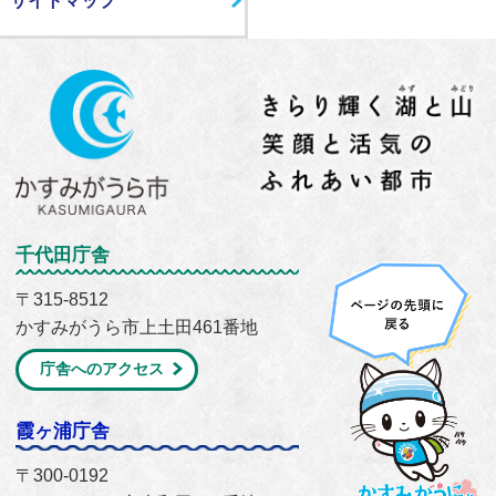
サイトマップ
千代田庁舎
〒315-8512
かすみがうら市上土田461番地
庁舎へのアクセス
霞ヶ浦庁舎
〒300-0192