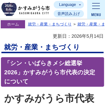
Language
かすみがうら市
2026
年
8
6
月
日
音声読み上げ
ホーム
就労・産業・まちづくり
>
就労・産業・
更新日：
2026年5月14日
就労・産業・まちづくり
「シン・いばらきメシ総選挙
2026」かすみがうら市代表の決定
について
かすみがうら市代表